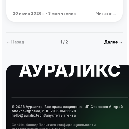
20 июня 2026 г. · 3 мин чтения
Читать →
←
Назад
1
/
2
Далее
→
АУРАЛИКС
© 2026 Аураликс. Все права защищены.
ИП Степанов Андрей
Александрович, ИНН 210580455579
hello@auralix.tech
Запустить агента
Cookie-баннер
Политика конфиденциальности