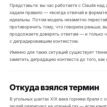
Представьте: вы час работаете с Claude над 
задали правило — «всегда отвечай в формат
идеальны. Потом модель незаметно перестаё
противоречить тому, что говорила раньше, в
продолжаете доверять ответам — и только ч
с деградировавшим контекстом.
Именно для таких ситуаций существует техн
заметить деградацию контекста до того, как 
Откуда взялся термин
В угольных шахтах XIX века горняки брали с 
людей реагируют на угарный газ — если канар