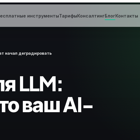
есплатные инструменты
Тарифы
Консалтинг
Блог
Контакты
чат начал деградировать
я LLM:
то ваш AI-