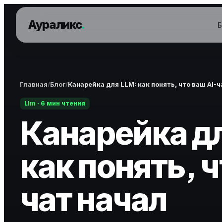
Аураликс
.
Б
Главная
Блог
Канарейка для LLM: как понять, что ваш AI-
Llm · 6 мин чтения
Канарейка дл
как понять, ч
чат начал