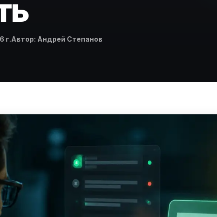
ть
Автор
 г.
Автор
:
Андрей Степанов