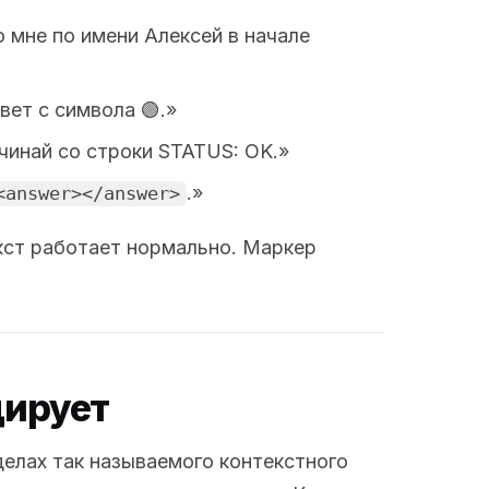
 мне по имени Алексей в начале
ет с символа 🟢.»
инай со строки STATUS: OK.»
.»
<answer></answer>
кст работает нормально. Маркер
дирует
елах так называемого контекстного