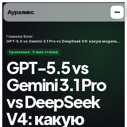
Аураликс
.
Главная
Блог
GPT-5.5 vs Gemini 3.1 Pro vs DeepSeek V4: какую модель выбрать для чат-бота
Сравнение · 5 мин чтения
GPT-5.5 vs
Gemini 3.1 Pro
vs DeepSeek
V4: какую