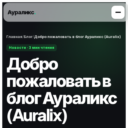
Аураликс
.
Главная
Блог
Добро пожаловать в блог Аураликс (Auralix)
Новости · 3 мин чтения
Добро
пожаловать в
блог Аураликс
(Auralix)