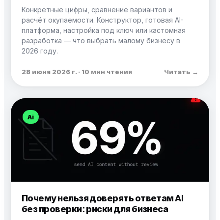
Конкретные цифры, сравнение вариантов и
расчёт окупаемости. Конструктор, готовая AI-
платформа, настройка под ключ или кастомная
разработка — что выбрать малому бизнесу в
2026 году.
28 июня 2026 г. · 10 мин чтения
Читать →
Ai
Почему нельзя доверять ответам AI
без проверки: риски для бизнеса